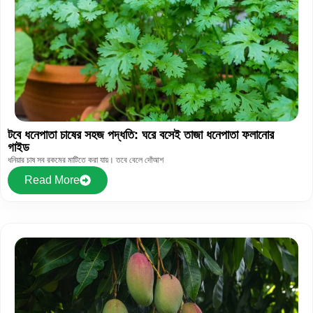
টবে ধনেপাতা চাষের সহজ পদ্ধতি: ঘরে বসেই তাজা ধনেপাতা ফলানোর
গাইড
ধনিয়ার চাষ সব রকমের মাটিতে করা যায়। তবে বেলে দোঁআশ
Read More