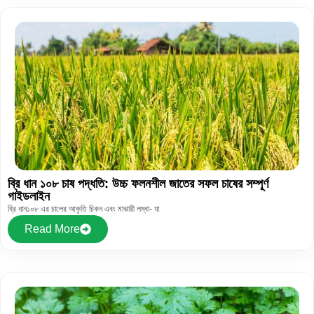
ব্রি ধান ১০৮ চাষ পদ্ধতি: উচ্চ ফলনশীল জাতের সফল চাষের সম্পূর্ণ
গাইডলাইন
ব্রি ধান১০৮ এর চালের আকৃতি চিকন এবং মাঝারী লম্বা- যা
Read More